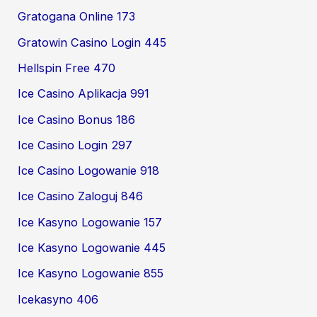
Gratogana Online 173
Gratowin Casino Login 445
Hellspin Free 470
Ice Casino Aplikacja 991
Ice Casino Bonus 186
Ice Casino Login 297
Ice Casino Logowanie 918
Ice Casino Zaloguj 846
Ice Kasyno Logowanie 157
Ice Kasyno Logowanie 445
Ice Kasyno Logowanie 855
Icekasyno 406