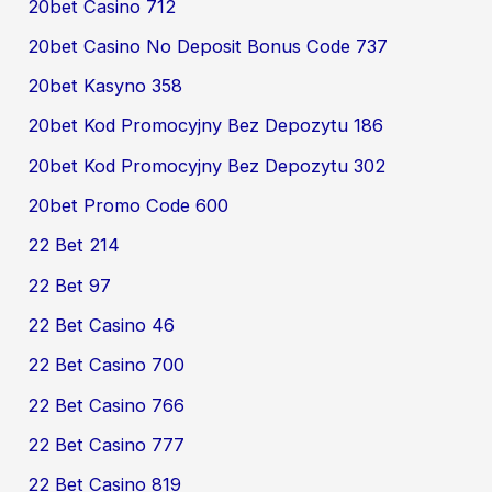
20bet Casino 712
20bet Casino No Deposit Bonus Code 737
20bet Kasyno 358
20bet Kod Promocyjny Bez Depozytu 186
20bet Kod Promocyjny Bez Depozytu 302
20bet Promo Code 600
22 Bet 214
22 Bet 97
22 Bet Casino 46
22 Bet Casino 700
22 Bet Casino 766
22 Bet Casino 777
22 Bet Casino 819