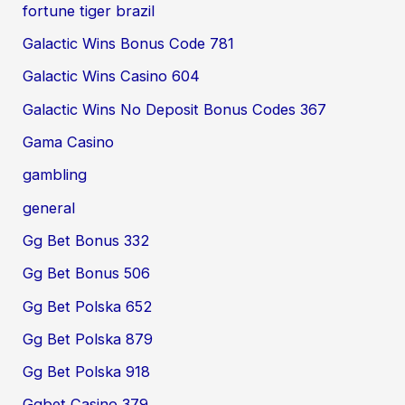
fortune tiger brazil
Galactic Wins Bonus Code 781
Galactic Wins Casino 604
Galactic Wins No Deposit Bonus Codes 367
Gama Casino
gambling
general
Gg Bet Bonus 332
Gg Bet Bonus 506
Gg Bet Polska 652
Gg Bet Polska 879
Gg Bet Polska 918
Ggbet Casino 379