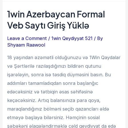
Giriş
1win Azerbaycan Formal
Və
Veb Saytı Giriş Yüklə
Qeydiyyat
Leave a Comment
/
1win Qeydiyyat 521
/ By
Shyaam Raawool
18 yaşından əzəmətli olduğunuzu və 1Win Qaydalar
və Şərtlərilə razılaşdığınızı bildirən qutunu
işarələyin, sonra isə təsdiq düyməsini basın. Bu
addımları tamamladıqdan sonra başlanğıc
edəcəksiniz və tətbiqin əsas səhifəsinə
keçəcəksiniz. Artıq balansınıza para qoya,
maraqlandığınız bölməni seçib qazancları əldə
etməyə başlaya bilərsiniz. Həmçinin sosial
şəbəkəni əlaqələndirməklə cəld qeydiyyat da edə