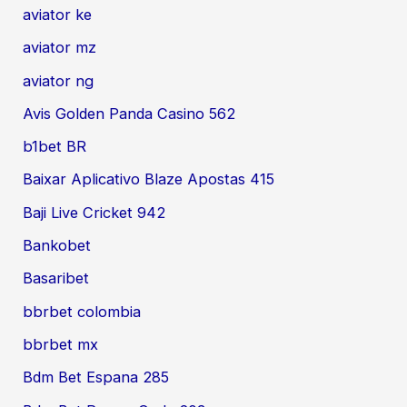
aviator ke
aviator mz
aviator ng
Avis Golden Panda Casino 562
b1bet BR
Baixar Aplicativo Blaze Apostas 415
Baji Live Cricket 942
Bankobet
Basaribet
bbrbet colombia
bbrbet mx
Bdm Bet Espana 285