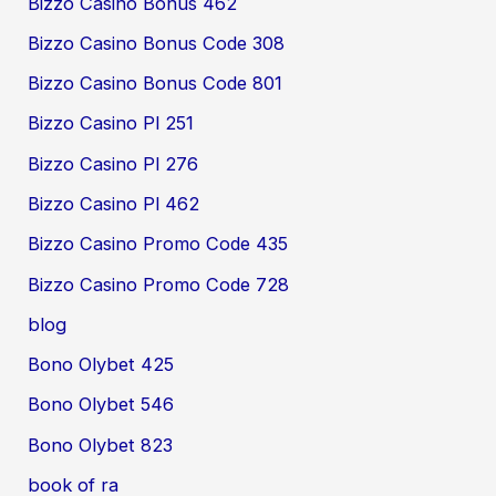
Bizzo Casino Bonus 462
Bizzo Casino Bonus Code 308
Bizzo Casino Bonus Code 801
Bizzo Casino Pl 251
Bizzo Casino Pl 276
Bizzo Casino Pl 462
Bizzo Casino Promo Code 435
Bizzo Casino Promo Code 728
blog
Bono Olybet 425
Bono Olybet 546
Bono Olybet 823
book of ra