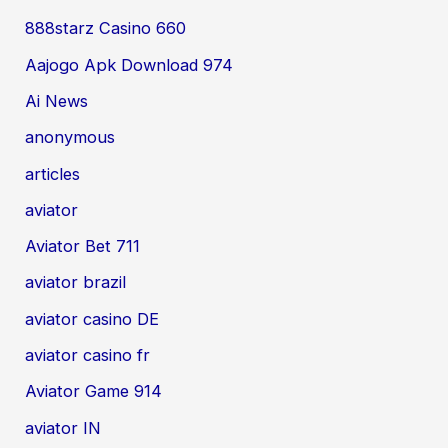
888starz Casino 660
Aajogo Apk Download 974
Ai News
anonymous
articles
aviator
Aviator Bet 711
aviator brazil
aviator casino DE
aviator casino fr
Aviator Game 914
aviator IN