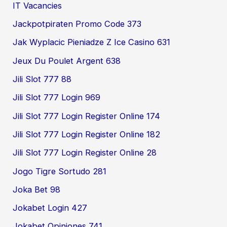
IT Vacancies
Jackpotpiraten Promo Code 373
Jak Wyplacic Pieniadze Z Ice Casino 631
Jeux Du Poulet Argent 638
Jili Slot 777 88
Jili Slot 777 Login 969
Jili Slot 777 Login Register Online 174
Jili Slot 777 Login Register Online 182
Jili Slot 777 Login Register Online 28
Jogo Tigre Sortudo 281
Joka Bet 98
Jokabet Login 427
Jokabet Opiniones 741