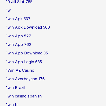
10 Jili Slot 765
1w
1win Apk 537
1win Apk Download 500
1win App 527
1win App 762
1win App Download 35
1win App Login 635
1Win AZ Casino
1win Azerbaycan 176
1win Brazil
1win casino spanish
1win fr