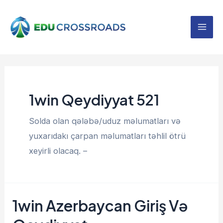
Skip
to
Mai
content
Men
1win Qeydiyyat 521
Solda olan qələbə/uduz məlumatları və
yuxarıdakı çarpan məlumatları təhlil ötrü
xeyirli olacaq. –
1win Azerbaycan Giriş Və