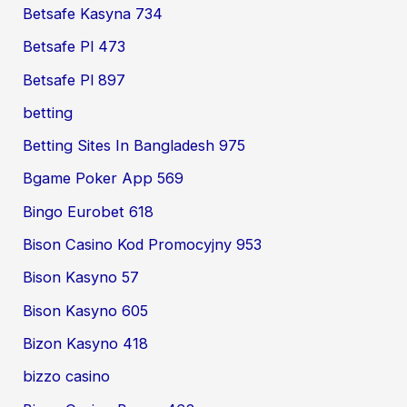
Betsafe Kasyna 734
Betsafe Pl 473
Betsafe Pl 897
betting
Betting Sites In Bangladesh 975
Bgame Poker App 569
Bingo Eurobet 618
Bison Casino Kod Promocyjny 953
Bison Kasyno 57
Bison Kasyno 605
Bizon Kasyno 418
bizzo casino