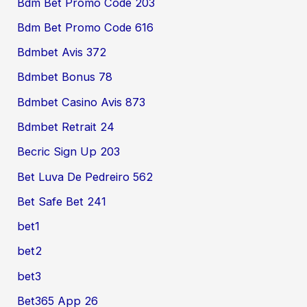
Bdm Bet Promo Code 203
Bdm Bet Promo Code 616
Bdmbet Avis 372
Bdmbet Bonus 78
Bdmbet Casino Avis 873
Bdmbet Retrait 24
Becric Sign Up 203
Bet Luva De Pedreiro 562
Bet Safe Bet 241
bet1
bet2
bet3
Bet365 App 26