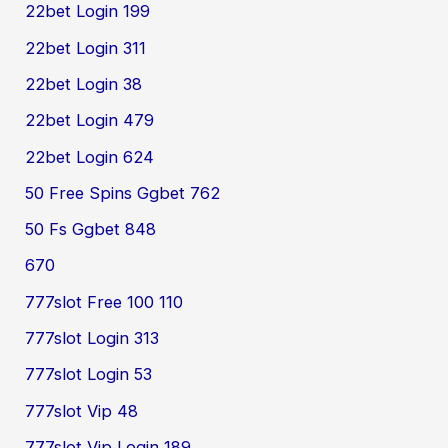
22bet Login 199
22bet Login 311
22bet Login 38
22bet Login 479
22bet Login 624
50 Free Spins Ggbet 762
50 Fs Ggbet 848
670
777slot Free 100 110
777slot Login 313
777slot Login 53
777slot Vip 48
777slot Vip Login 189