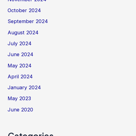
October 2024
September 2024
August 2024
July 2024
June 2024
May 2024
April 2024
January 2024
May 2023
June 2020
Categories