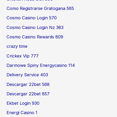
Como Registrarse Gratogana 565
Cosmo Casino Login 570
Cosmo Casino Login Nz 383
Cosmo Casino Rewards 809
crazy time
Crickex Vip 777
Darmowe Spiny Energycasino 114
Delivery Service 403
Descargar 22bet 568
Descargar 22bet 857
Ekbet Login 930
Energi Casino 1