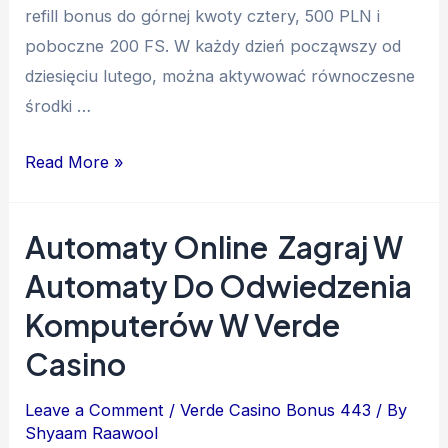
refill bonus do górnej kwoty cztery, 500 PLN i
poboczne 200 FS. W każdy dzień począwszy od
dziesięciu lutego, można aktywować równoczesne
środki …
Strona
Read More »
Nowekasyna
Nie
Automaty Online ️ Zagraj W
Wydaje
Automaty Do Odwiedzenia
Się
Być
Komputerów W Verde
Dostępna
Casino
W
Polsce
Leave a Comment
/
Verde Casino Bonus 443
/ By
Shyaam Raawool