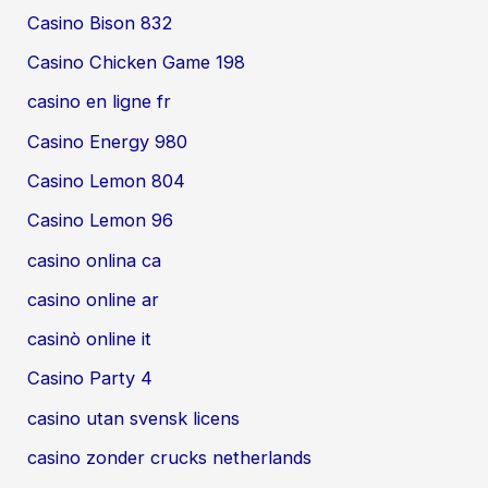
Casino Bison 832
Casino Chicken Game 198
casino en ligne fr
Casino Energy 980
Casino Lemon 804
Casino Lemon 96
casino onlina ca
casino online ar
casinò online it
Casino Party 4
casino utan svensk licens
casino zonder crucks netherlands