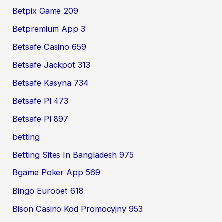
Betpix Game 209
Betpremium App 3
Betsafe Casino 659
Betsafe Jackpot 313
Betsafe Kasyna 734
Betsafe Pl 473
Betsafe Pl 897
betting
Betting Sites In Bangladesh 975
Bgame Poker App 569
Bingo Eurobet 618
Bison Casino Kod Promocyjny 953