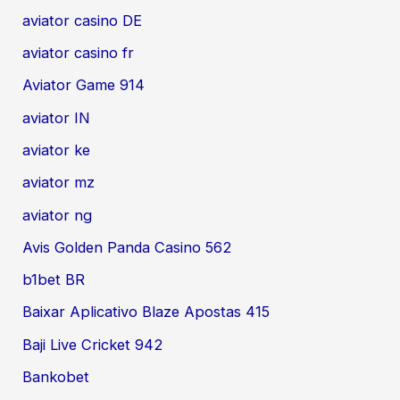
aviator casino DE
aviator casino fr
Aviator Game 914
aviator IN
aviator ke
aviator mz
aviator ng
Avis Golden Panda Casino 562
b1bet BR
Baixar Aplicativo Blaze Apostas 415
Baji Live Cricket 942
Bankobet