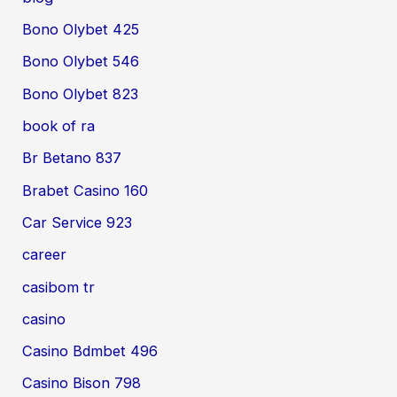
Bono Olybet 425
Bono Olybet 546
Bono Olybet 823
book of ra
Br Betano 837
Brabet Casino 160
Car Service 923
career
casibom tr
casino
Casino Bdmbet 496
Casino Bison 798