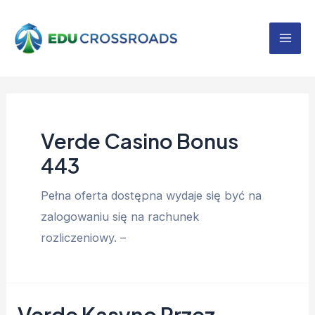
Skip
to
Mai
content
Men
Verde Casino Bonus
443
Pełna oferta dostępna wydaje się być na
zalogowaniu się na rachunek
rozliczeniowy. –
Verde Kasyno Przez