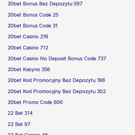
20bet Bonus Bez Depozytu 597
20bet Bonus Code 25
20bet Bonus Code 31
20bet Casino 218
20bet Casino 712
20bet Casino No Deposit Bonus Code 737
20bet Kasyno 358
20bet Kod Promocyjny Bez Depozytu 186
20bet Kod Promocyjny Bez Depozytu 302
20bet Promo Code 600
22 Bet 214
22 Bet 97
22 Bet Casino 46