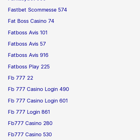
Fastbet Scommesse 574
Fat Boss Casino 74
Fatboss Avis 101
Fatboss Avis 57
Fatboss Avis 916
Fatboss Play 225
Fb 777 22
Fb 777 Casino Login 490
Fb 777 Casino Login 601
Fb 777 Login 861
Fb777 Casino 280
Fb777 Casino 530