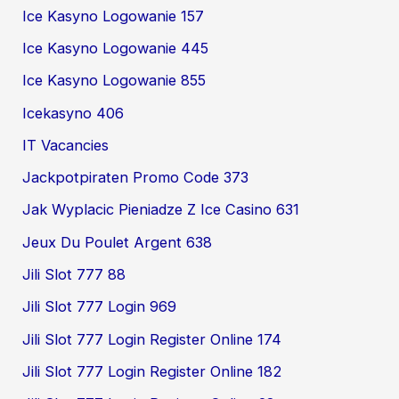
Ice Kasyno Logowanie 157
Ice Kasyno Logowanie 445
Ice Kasyno Logowanie 855
Icekasyno 406
IT Vacancies
Jackpotpiraten Promo Code 373
Jak Wyplacic Pieniadze Z Ice Casino 631
Jeux Du Poulet Argent 638
Jili Slot 777 88
Jili Slot 777 Login 969
Jili Slot 777 Login Register Online 174
Jili Slot 777 Login Register Online 182