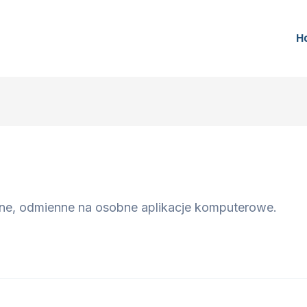
H
lne, odmienne na osobne aplikacje komputerowe.