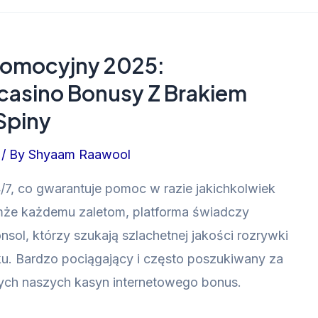
Promocyjny 2025:
ycasino Bonusy Z Brakiem
Spiny
/ By
Shyaam Raawool
/7, co gwarantuje pomoc w razie jakichkolwiek
mże każdemu zaletom, platforma świadczy
sol, którzy szukają szlachetnej jakości rozrywki
u. Bardzo pociągający i często poszukiwany za
ych naszych kasyn internetowego bonus.