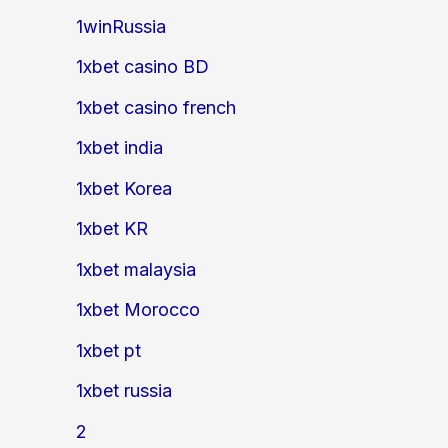
1winRussia
1xbet casino BD
1xbet casino french
1xbet india
1xbet Korea
1xbet KR
1xbet malaysia
1xbet Morocco
1xbet pt
1xbet russia
2