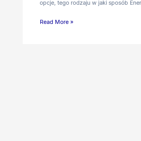
opcje, tego rodzaju w jaki sposób En
Spiny
Bonus
Read More »
Do
Odwiedzenia
1
000
Zł
W
Energycasino
Nasz
Kraj