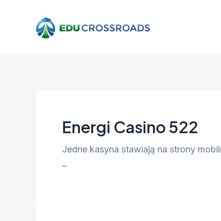
Skip
to
content
Energi Casino 522
Jedne kasyna stawiają na strony mobi
–