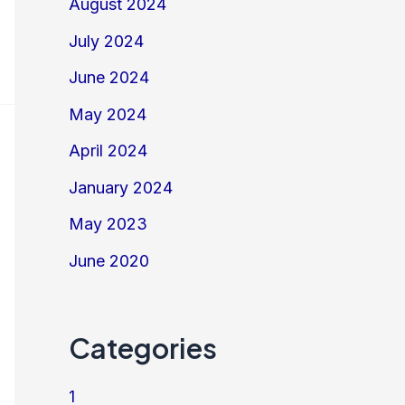
August 2024
July 2024
June 2024
May 2024
April 2024
January 2024
May 2023
June 2020
Categories
1