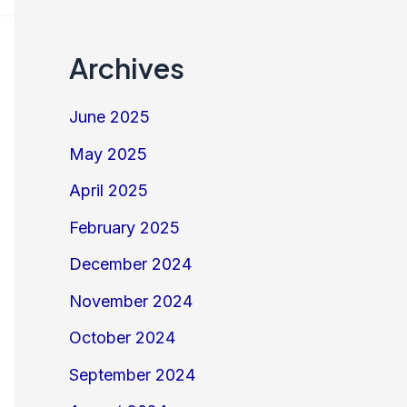
Archives
June 2025
May 2025
April 2025
February 2025
December 2024
November 2024
October 2024
September 2024