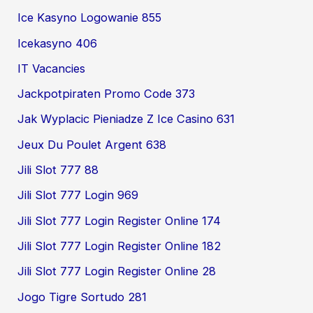
Ice Kasyno Logowanie 855
Icekasyno 406
IT Vacancies
Jackpotpiraten Promo Code 373
Jak Wyplacic Pieniadze Z Ice Casino 631
Jeux Du Poulet Argent 638
Jili Slot 777 88
Jili Slot 777 Login 969
Jili Slot 777 Login Register Online 174
Jili Slot 777 Login Register Online 182
Jili Slot 777 Login Register Online 28
Jogo Tigre Sortudo 281