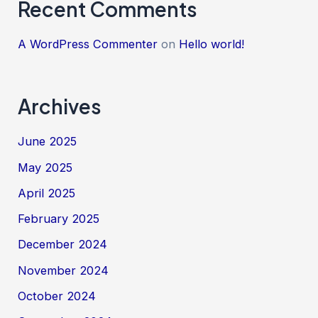
Recent Comments
A WordPress Commenter
on
Hello world!
Archives
June 2025
May 2025
April 2025
February 2025
December 2024
November 2024
October 2024