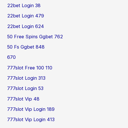
22bet Login 38
22bet Login 479
22bet Login 624
50 Free Spins Ggbet 762
50 Fs Ggbet 848
670
777slot Free 100 110
777slot Login 313
777slot Login 53
777slot Vip 48
777slot Vip Login 189
777slot Vip Login 413