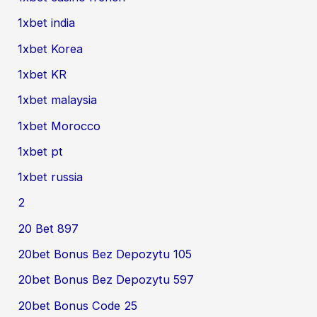
1xbet india
1xbet Korea
1xbet KR
1xbet malaysia
1xbet Morocco
1xbet pt
1xbet russia
2
20 Bet 897
20bet Bonus Bez Depozytu 105
20bet Bonus Bez Depozytu 597
20bet Bonus Code 25