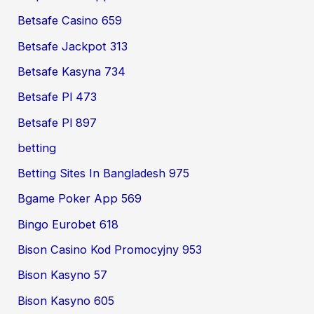
Betsafe Casino 659
Betsafe Jackpot 313
Betsafe Kasyna 734
Betsafe Pl 473
Betsafe Pl 897
betting
Betting Sites In Bangladesh 975
Bgame Poker App 569
Bingo Eurobet 618
Bison Casino Kod Promocyjny 953
Bison Kasyno 57
Bison Kasyno 605