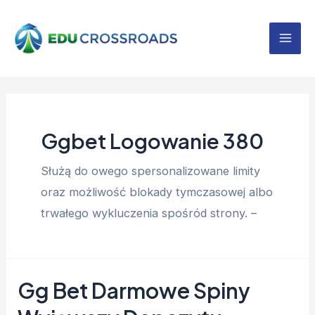
Skip
to
Mai
content
Men
Ggbet Logowanie 380
Służą do owego spersonalizowane limity
oraz możliwość blokady tymczasowej albo
trwałego wykluczenia spośród strony. –
Gg Bet Darmowe Spiny