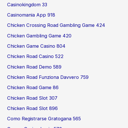
Casinokingdom 33
Casinomania App 918
Chicken Crossing Road Gambling Game 424
Chicken Gambling Game 420
Chicken Game Casino 804
Chicken Road Casino 522
Chicken Road Demo 589
Chicken Road Funziona Davvero 759
Chicken Road Game 86
Chicken Road Slot 307
Chicken Road Slot 896
Como Registrarse Gratogana 565