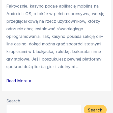
Najznamienitszych
Faktycznie, kasyno podaje aplikację mobilną na
Gier
Android i iOS, a także w pełni responsywną wersję
przeglądarkową na rzecz użytkowników, którzy
odrzucić chcą instalować równoległego
oprogramowania. Tak, kasyno posiada sekcję on-
line casino, dokąd można grać spośród istotnymi
krupierami w blackjacka, ruletkę, bakarata i inne
gry stołowe. Jeśli poszukujesz pewnej platformy
spośród dużą liczbą gier i zdolnymi …
Ggbet
Read More »
Polska
Szczegółowa
Search
Recenzja
Search
I