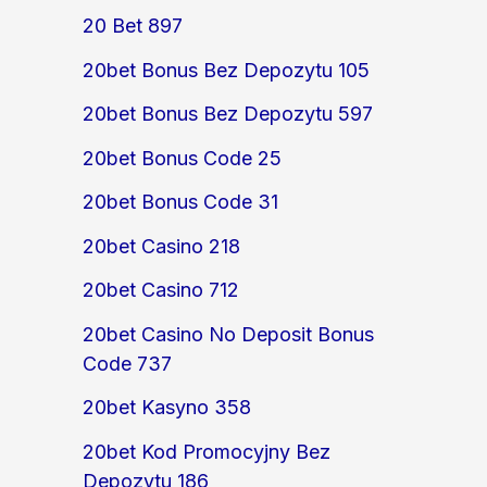
20 Bet 897
20bet Bonus Bez Depozytu 105
20bet Bonus Bez Depozytu 597
20bet Bonus Code 25
20bet Bonus Code 31
20bet Casino 218
20bet Casino 712
20bet Casino No Deposit Bonus
Code 737
20bet Kasyno 358
20bet Kod Promocyjny Bez
Depozytu 186