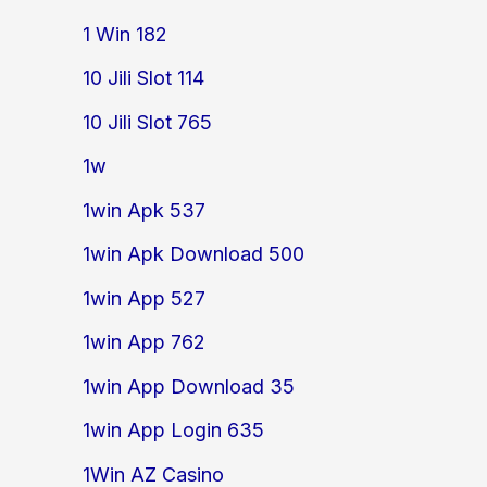
1 Win 182
10 Jili Slot 114
10 Jili Slot 765
1w
1win Apk 537
1win Apk Download 500
1win App 527
1win App 762
1win App Download 35
1win App Login 635
1Win AZ Casino