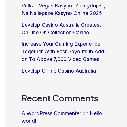
Vulkan Vegas Kasyno ️ Zdecyduj Się
Na Najlepsze Kasyno Online 2025
Levelup Casino Australia Greatest
On-line On Collection Casino
Increase Your Gaming Experience
Together With Fast Payouts In Add-
on To Above 7,000 Video Games
Levelup Online Casino Australia
Recent Comments
A WordPress Commenter
on
Hello
world!