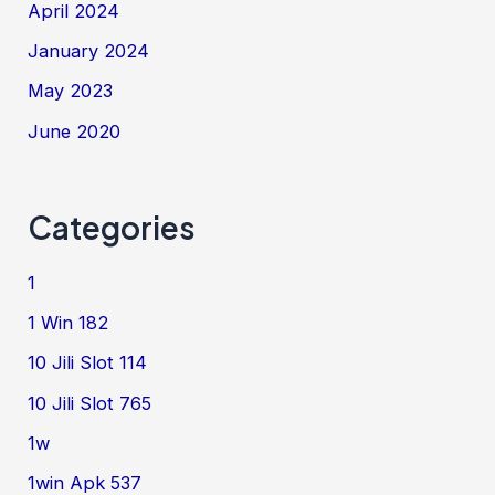
April 2024
January 2024
May 2023
June 2020
Categories
1
1 Win 182
10 Jili Slot 114
10 Jili Slot 765
1w
1win Apk 537