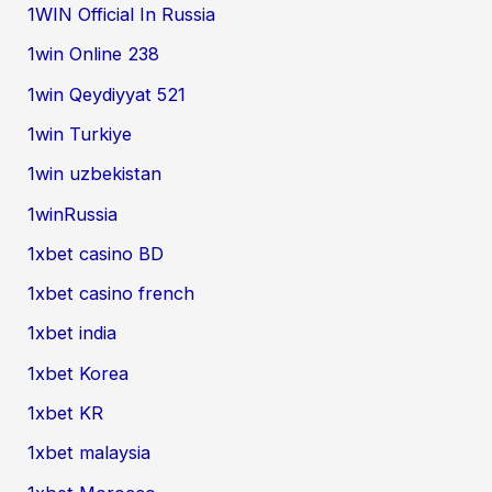
1WIN Official In Russia
1win Online 238
1win Qeydiyyat 521
1win Turkiye
1win uzbekistan
1winRussia
1xbet casino BD
1xbet casino french
1xbet india
1xbet Korea
1xbet KR
1xbet malaysia