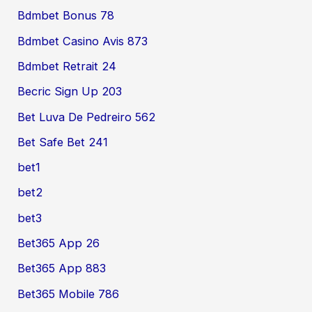
Bdmbet Bonus 78
Bdmbet Casino Avis 873
Bdmbet Retrait 24
Becric Sign Up 203
Bet Luva De Pedreiro 562
Bet Safe Bet 241
bet1
bet2
bet3
Bet365 App 26
Bet365 App 883
Bet365 Mobile 786