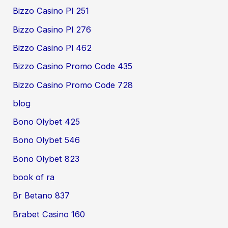
Bizzo Casino Pl 251
Bizzo Casino Pl 276
Bizzo Casino Pl 462
Bizzo Casino Promo Code 435
Bizzo Casino Promo Code 728
blog
Bono Olybet 425
Bono Olybet 546
Bono Olybet 823
book of ra
Br Betano 837
Brabet Casino 160