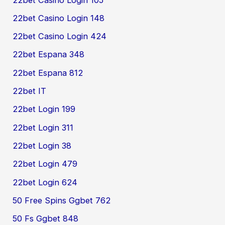
22bet Casino Login 148
22bet Casino Login 424
22bet Espana 348
22bet Espana 812
22bet IT
22bet Login 199
22bet Login 311
22bet Login 38
22bet Login 479
22bet Login 624
50 Free Spins Ggbet 762
50 Fs Ggbet 848