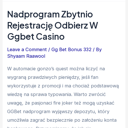
Rejestrację
Nadprogram Zbytnio
Odbierz
Rejestrację Odbierz W
W
Ggbet
Ggbet Casino
Casino
Leave a Comment
/
Gg Bet Bonus 332
/ By
Shyaam Raawool
W automacie gonzo’s quest można liczyć na
wygraną prawdziwych pieniędzy, jeśli fan
wykorzystuje z promocji i ma chociaż podstawową
wiedzę na sprawa typowania. Warto zwrócić
uwagę, że pasjonaci fire joker też mogą uzyskać
GGBet nadprogram wyjąwszy depozytu, który
umożliwia zagrać bezpiecznie po założeniu konta