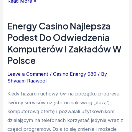
Energycasino
Read More »
Opinie
2025
Energy Casino Najlepsza
Oferty
Podest Do Odwiedzenia
Bonusowe
Na
Komputerów I Zakładów W
Slotsup
Polsce
Leave a Comment
/
Casino Energy 980
/ By
Shyaam Raawool
Kiedy hazard ruchowy był na początku progresu,
twórcy serwisów często ucinali swoją „dużą”,
komputerową ofertę i pozwalali użytkownikom
działającym na telefonach korzystać jedynie wraz z
części programów. Dziś to się zmienia i możecie