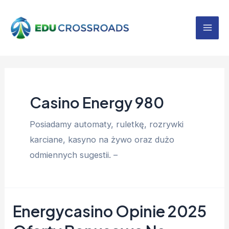
Skip
to
Mai
content
Men
Casino Energy 980
Posiadamy automaty, ruletkę, rozrywki
karciane, kasyno na żywo oraz dużo
odmiennych sugestii. –
Energycasino Opinie 2025