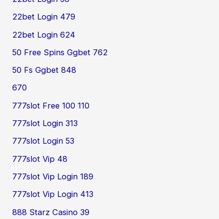
22bet Login 479
22bet Login 624
50 Free Spins Ggbet 762
50 Fs Ggbet 848
670
777slot Free 100 110
777slot Login 313
777slot Login 53
777slot Vip 48
777slot Vip Login 189
777slot Vip Login 413
888 Starz Casino 39