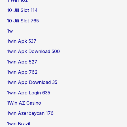
10 Jili Slot 114
10 Jili Slot 765
1w
1win Apk 537
1win Apk Download 500
1win App 527
1win App 762
1win App Download 35
1win App Login 635
1Win AZ Casino
1win Azerbaycan 176
1win Brazil