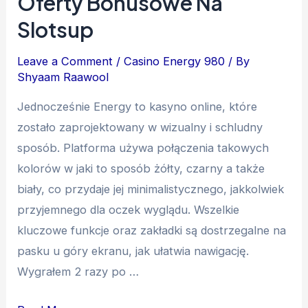
Oferty Bonusowe Na
Slotsup
Leave a Comment
/
Casino Energy 980
/ By
Shyaam Raawool
Jednocześnie Energy to kasyno online, które
zostało zaprojektowany w wizualny i schludny
sposób. Platforma używa połączenia takowych
kolorów w jaki to sposób żółty, czarny a także
biały, co przydaje jej minimalistycznego, jakkolwiek
przyjemnego dla oczek wyglądu. Wszelkie
kluczowe funkcje oraz zakładki są dostrzegalne na
pasku u góry ekranu, jak ułatwia nawigację.
Wygrałem 2 razy po …