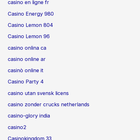
casino en ligne fr
Casino Energy 980
Casino Lemon 804
Casino Lemon 96
casino onlina ca
casino online ar
casinò online it
Casino Party 4
casino utan svensk licens
casino zonder crucks netherlands
casino-glory india
casino2
Casinokingdom 33