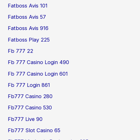
Fatboss Avis 101
Fatboss Avis 57
Fatboss Avis 916
Fatboss Play 225
Fb 777 22
Fb 777 Casino Login 490
Fb 777 Casino Login 601
Fb 777 Login 861
Fb777 Casino 280
Fb777 Casino 530
Fb777 Live 90
Fb777 Slot Casino 65