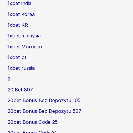
1xbet india
1xbet Korea
1xbet KR
1xbet malaysia
1xbet Morocco
1xbet pt
1xbet russia
2
20 Bet 897
20bet Bonus Bez Depozytu 105
20bet Bonus Bez Depozytu 597
20bet Bonus Code 25
20bet Bonus Code 31