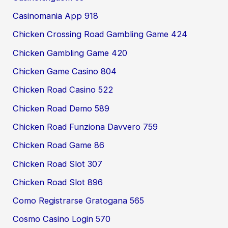
Casinomania App 918
Chicken Crossing Road Gambling Game 424
Chicken Gambling Game 420
Chicken Game Casino 804
Chicken Road Casino 522
Chicken Road Demo 589
Chicken Road Funziona Davvero 759
Chicken Road Game 86
Chicken Road Slot 307
Chicken Road Slot 896
Como Registrarse Gratogana 565
Cosmo Casino Login 570