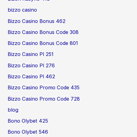
bizzo casino
Bizzo Casino Bonus 462
Bizzo Casino Bonus Code 308
Bizzo Casino Bonus Code 801
Bizzo Casino Pl 251
Bizzo Casino Pl 276
Bizzo Casino Pl 462
Bizzo Casino Promo Code 435
Bizzo Casino Promo Code 728
blog
Bono Olybet 425
Bono Olybet 546