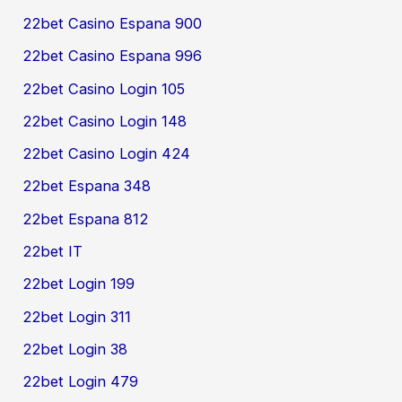
22bet Casino Espana 900
22bet Casino Espana 996
22bet Casino Login 105
22bet Casino Login 148
22bet Casino Login 424
22bet Espana 348
22bet Espana 812
22bet IT
22bet Login 199
22bet Login 311
22bet Login 38
22bet Login 479