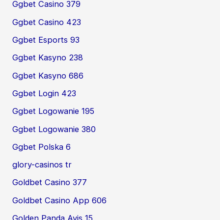
Ggbet Casino 379
Ggbet Casino 423
Ggbet Esports 93
Ggbet Kasyno 238
Ggbet Kasyno 686
Ggbet Login 423
Ggbet Logowanie 195
Ggbet Logowanie 380
Ggbet Polska 6
glory-casinos tr
Goldbet Casino 377
Goldbet Casino App 606
Golden Panda Avis 15