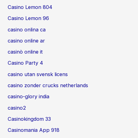
Casino Lemon 804
Casino Lemon 96
casino onlina ca
casino online ar
casinò online it
Casino Party 4
casino utan svensk licens
casino zonder crucks netherlands
casino-glory india
casino2
Casinokingdom 33
Casinomania App 918