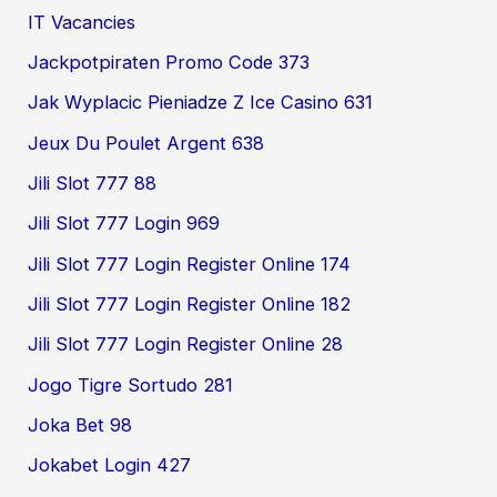
IT Vacancies
Jackpotpiraten Promo Code 373
Jak Wyplacic Pieniadze Z Ice Casino 631
Jeux Du Poulet Argent 638
Jili Slot 777 88
Jili Slot 777 Login 969
Jili Slot 777 Login Register Online 174
Jili Slot 777 Login Register Online 182
Jili Slot 777 Login Register Online 28
Jogo Tigre Sortudo 281
Joka Bet 98
Jokabet Login 427