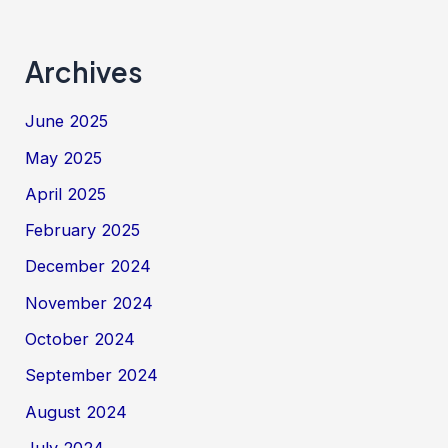
Archives
June 2025
May 2025
April 2025
February 2025
December 2024
November 2024
October 2024
September 2024
August 2024
July 2024