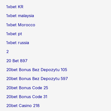
1xbet KR
1xbet malaysia
1xbet Morocco
1xbet pt
1xbet russia
2
20 Bet 897
20bet Bonus Bez Depozytu 105
20bet Bonus Bez Depozytu 597
20bet Bonus Code 25
20bet Bonus Code 31
20bet Casino 218