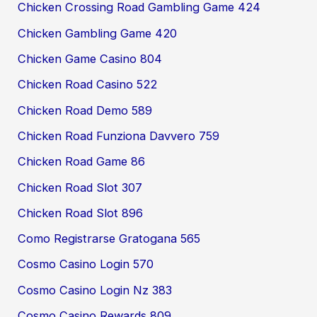
Chicken Crossing Road Gambling Game 424
Chicken Gambling Game 420
Chicken Game Casino 804
Chicken Road Casino 522
Chicken Road Demo 589
Chicken Road Funziona Davvero 759
Chicken Road Game 86
Chicken Road Slot 307
Chicken Road Slot 896
Como Registrarse Gratogana 565
Cosmo Casino Login 570
Cosmo Casino Login Nz 383
Cosmo Casino Rewards 809