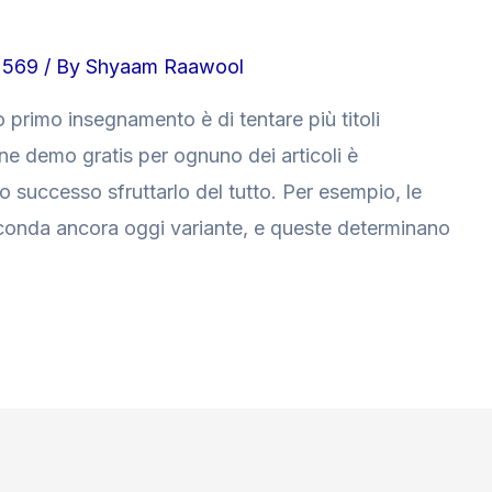
 569
/ By
Shyaam Raawool
uo primo insegnamento è di tentare più titoli
ione demo gratis per ognuno dei articoli è
o successo sfruttarlo del tutto. Per esempio, le
econda ancora oggi variante, e queste determinano