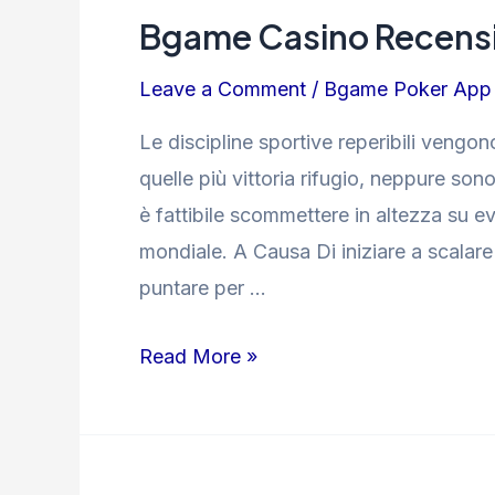
Bgame Casino Recensi
Leave a Comment
/
Bgame Poker App
Le discipline sportive reperibili vengon
quelle più vittoria rifugio, neppure son
è fattibile scommettere in altezza su e
mondiale. A Causa Di iniziare a scalare 
puntare per …
Bgame
Read More »
Casino
Recensione:
Nessun