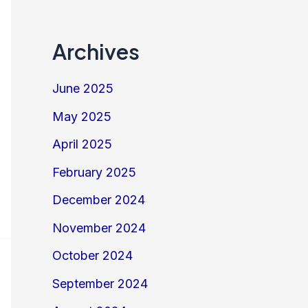
Archives
June 2025
May 2025
April 2025
February 2025
December 2024
November 2024
October 2024
September 2024