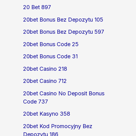
20 Bet 897
20bet Bonus Bez Depozytu 105
20bet Bonus Bez Depozytu 597
20bet Bonus Code 25
20bet Bonus Code 31
20bet Casino 218
20bet Casino 712
20bet Casino No Deposit Bonus
Code 737
20bet Kasyno 358
20bet Kod Promocyjny Bez
Depozytu 186