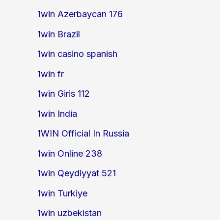
1win Azerbaycan 176
1win Brazil
1win casino spanish
1win fr
1win Giris 112
1win India
1WIN Official In Russia
1win Online 238
1win Qeydiyyat 521
1win Turkiye
1win uzbekistan