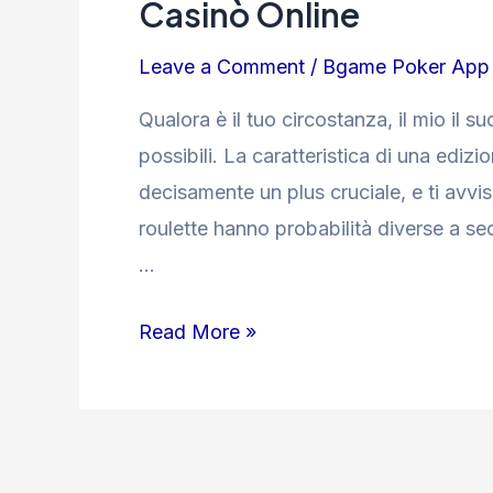
Casinò Online
Leave a Comment
/
Bgame Poker App
Qualora è il tuo circostanza, il mio il s
possibili. La caratteristica di una ediz
decisamente un plus cruciale, e ti avvis
roulette hanno probabilità diverse a s
…
Giudizio
Read More »
Bgame
Ciascuno
I
Particolari