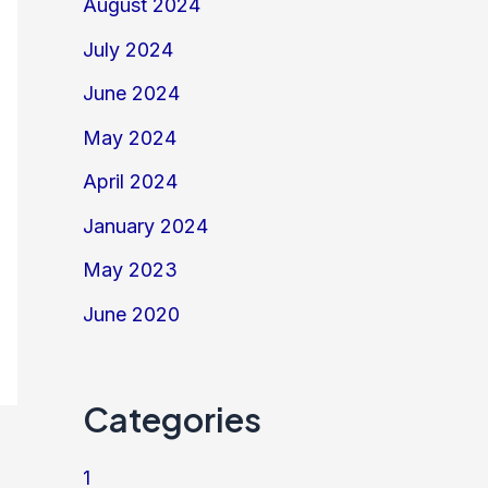
August 2024
July 2024
June 2024
May 2024
April 2024
January 2024
May 2023
June 2020
Categories
1