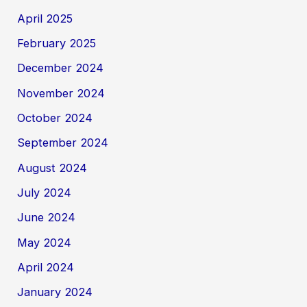
April 2025
February 2025
December 2024
November 2024
October 2024
September 2024
August 2024
July 2024
June 2024
May 2024
April 2024
January 2024