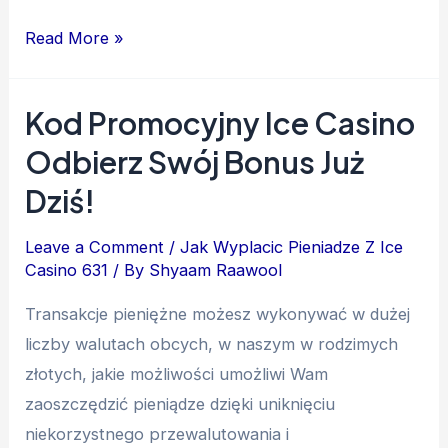
Wpisz
Read More »
W
Ice
Kod Promocyjny Ice Casino
Casino
Odbierz Swój Bonus Już
Login
I
Dziś!
Graj
W
Leave a Comment
/
Jak Wyplacic Pieniadze Z Ice
Casino 631
/ By
Shyaam Raawool
Naszym
Własnym
Transakcje pieniężne możesz wykonywać w dużej
Kasynie
liczby walutach obcych, w naszym w rodzimych
Online
złotych, jakie możliwości umożliwi Wam
zaoszczędzić pieniądze dzięki uniknięciu
niekorzystnego przewalutowania i