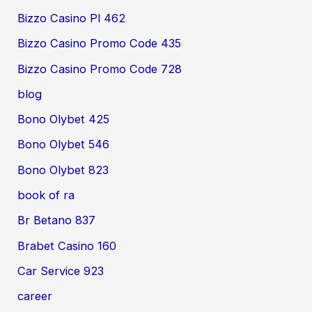
Bizzo Casino Pl 462
Bizzo Casino Promo Code 435
Bizzo Casino Promo Code 728
blog
Bono Olybet 425
Bono Olybet 546
Bono Olybet 823
book of ra
Br Betano 837
Brabet Casino 160
Car Service 923
career