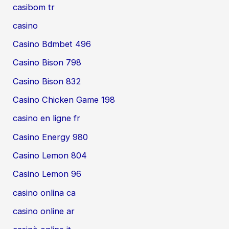
casibom tr
casino
Casino Bdmbet 496
Casino Bison 798
Casino Bison 832
Casino Chicken Game 198
casino en ligne fr
Casino Energy 980
Casino Lemon 804
Casino Lemon 96
casino onlina ca
casino online ar