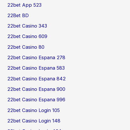
22bet App 523
22Bet BD
22bet Casino 343
22bet Casino 609
22bet Casino 80
22bet Casino Espana 278
22bet Casino Espana 583
22bet Casino Espana 842
22bet Casino Espana 900
22bet Casino Espana 996
22bet Casino Login 105
22bet Casino Login 148