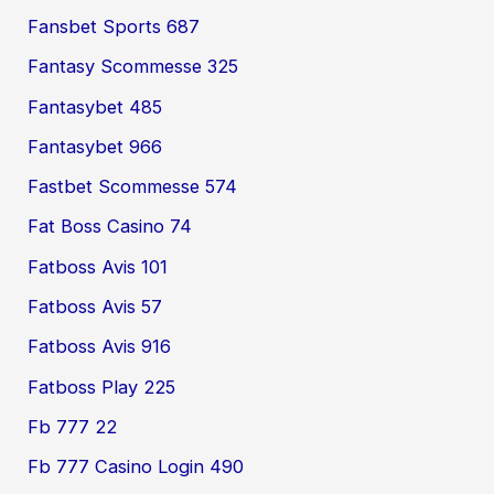
Fansbet Sports 687
Fantasy Scommesse 325
Fantasybet 485
Fantasybet 966
Fastbet Scommesse 574
Fat Boss Casino 74
Fatboss Avis 101
Fatboss Avis 57
Fatboss Avis 916
Fatboss Play 225
Fb 777 22
Fb 777 Casino Login 490