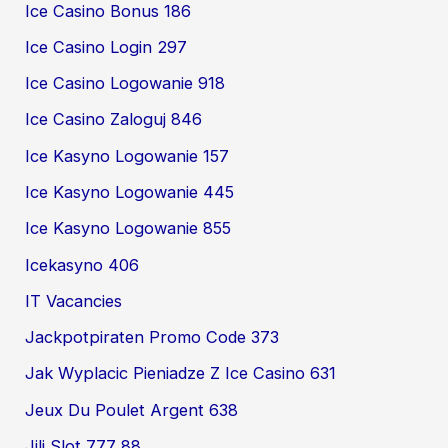
Ice Casino Bonus 186
Ice Casino Login 297
Ice Casino Logowanie 918
Ice Casino Zaloguj 846
Ice Kasyno Logowanie 157
Ice Kasyno Logowanie 445
Ice Kasyno Logowanie 855
Icekasyno 406
IT Vacancies
Jackpotpiraten Promo Code 373
Jak Wyplacic Pieniadze Z Ice Casino 631
Jeux Du Poulet Argent 638
Jili Slot 777 88