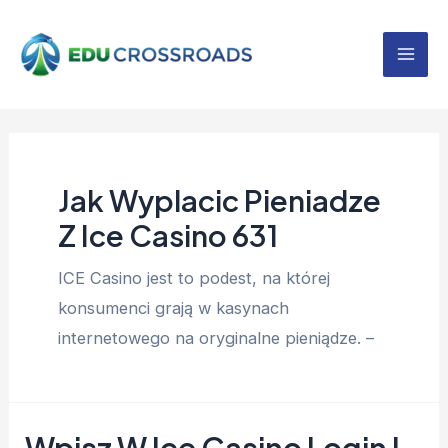
Skip
to
Mai
content
Men
Jak Wyplacic Pieniadze
Z Ice Casino 631
ICE Casino jest to podest, na której
konsumenci grają w kasynach
internetowego na oryginalne pieniądze. –
Wpisz W Ice Casino Login I