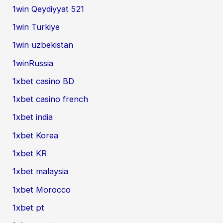
1win Qeydiyyat 521
1win Turkiye
1win uzbekistan
1winRussia
1xbet casino BD
1xbet casino french
1xbet india
1xbet Korea
1xbet KR
1xbet malaysia
1xbet Morocco
1xbet pt