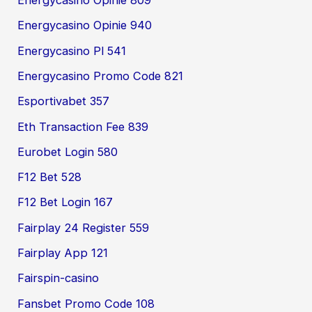
Energycasino Opinie 809
Energycasino Opinie 940
Energycasino Pl 541
Energycasino Promo Code 821
Esportivabet 357
Eth Transaction Fee 839
Eurobet Login 580
F12 Bet 528
F12 Bet Login 167
Fairplay 24 Register 559
Fairplay App 121
Fairspin-casino
Fansbet Promo Code 108