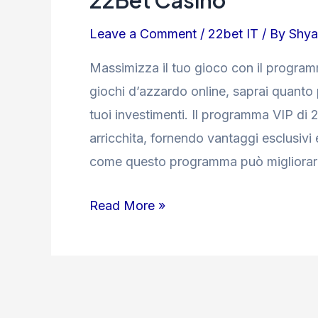
22Bet Casino
Leave a Comment
/
22bet IT
/ By
Shy
Massimizza il tuo gioco con il progra
giochi d’azzardo online, saprai quanto
tuoi investimenti. Il programma VIP di 
arricchita, fornendo vantaggi esclusivi
come questo programma può migliora
Massimizza
Read More »
il
tuo
gioco
con