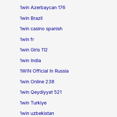
1win Azerbaycan 176
1win Brazil
1win casino spanish
1win fr
1win Giris 112
1win India
1WIN Official In Russia
1win Online 238
1win Qeydiyyat 521
1win Turkiye
1win uzbekistan