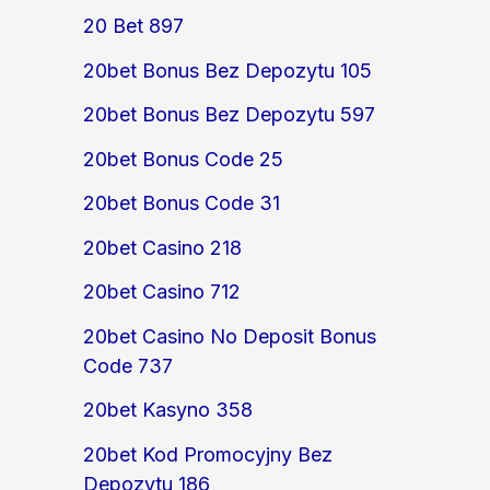
20 Bet 897
20bet Bonus Bez Depozytu 105
20bet Bonus Bez Depozytu 597
20bet Bonus Code 25
20bet Bonus Code 31
20bet Casino 218
20bet Casino 712
20bet Casino No Deposit Bonus
Code 737
20bet Kasyno 358
20bet Kod Promocyjny Bez
Depozytu 186