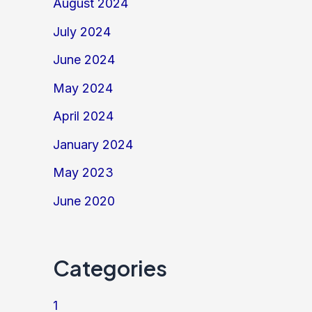
August 2024
July 2024
June 2024
May 2024
April 2024
January 2024
May 2023
June 2020
Categories
1