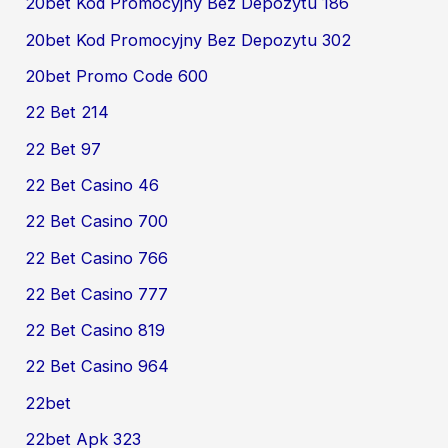
20bet Kod Promocyjny Bez Depozytu 186
20bet Kod Promocyjny Bez Depozytu 302
20bet Promo Code 600
22 Bet 214
22 Bet 97
22 Bet Casino 46
22 Bet Casino 700
22 Bet Casino 766
22 Bet Casino 777
22 Bet Casino 819
22 Bet Casino 964
22bet
22bet Apk 323