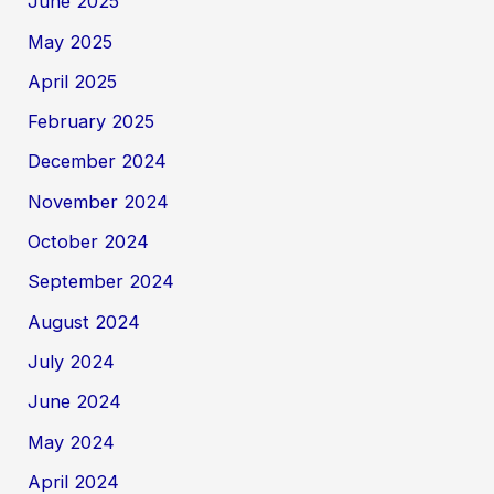
June 2025
May 2025
April 2025
February 2025
December 2024
November 2024
October 2024
September 2024
August 2024
July 2024
June 2024
May 2024
April 2024