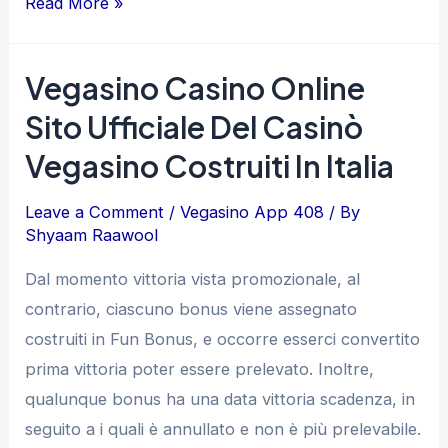
Vegasino
Read More »
Casino
Del
Vegasino Casino Online ️
Web
Sito Ufficiale Del Casinò
Sito
Vegasino Costruiti In Italia
Ufficiale
Del
Leave a Comment
/
Vegasino App 408
/ By
Shyaam Raawool
Casinò
Vegasino
Dal momento vittoria vista promozionale, al
In
contrario, ciascuno bonus viene assegnato
Italia
costruiti in Fun Bonus, e occorre esserci convertito
prima vittoria poter essere prelevato. Inoltre,
qualunque bonus ha una data vittoria scadenza, in
seguito a i quali è annullato e non è più prelevabile.