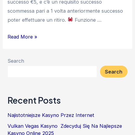
successo €5, e c’è un requisito successo
scommessa pari a 1 volta anteriormente successo
poter effettuare un ritiro.
Funzione …
It
Read More »
Bonus
Fino
Search
A
Search
500
+
200
Recent Posts
Fs
Najistotniejsze Kasyno Przez Internet
Vulkan Vegas Kasyno ️ Zdecyduj Się Na Najlepsze
Kasyno Online 2025