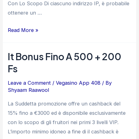
Con Lo Scopo Di ciascuno indirizzo IP, è probabile
ottenere un …
Vegasino
Read More »
Casino
Online
It Bonus Fino A 500 + 200
Fs
Sito
Ufficiale
Leave a Comment
/
Vegasino App 408
/ By
Del
Shyaam Raawool
Casinò
La Suddetta promozione offre un cashback del
Vegasino
15% fino a €3000 ed è disponibile esclusivamente
Costruiti
con lo scopo di gli fruitori nei primi 3 livelli VIP.
In
L’importo minimo idoneo a fine di il cashback è
Italia