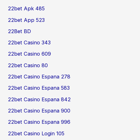
22bet Apk 485
22bet App 523
22Bet BD
22bet Casino 343
22bet Casino 609
22bet Casino 80
22bet Casino Espana 278
22bet Casino Espana 583
22bet Casino Espana 842
22bet Casino Espana 900
22bet Casino Espana 996
22bet Casino Login 105