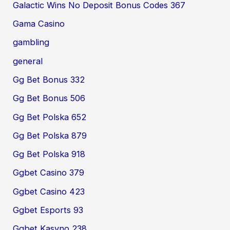
Galactic Wins No Deposit Bonus Codes 367
Gama Casino
gambling
general
Gg Bet Bonus 332
Gg Bet Bonus 506
Gg Bet Polska 652
Gg Bet Polska 879
Gg Bet Polska 918
Ggbet Casino 379
Ggbet Casino 423
Ggbet Esports 93
Ggbet Kasyno 238