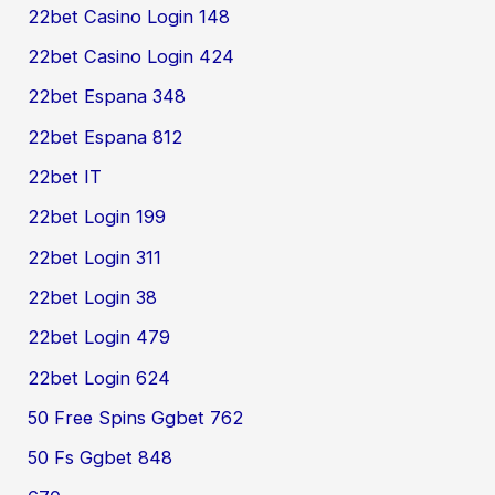
22bet Casino Login 148
22bet Casino Login 424
22bet Espana 348
22bet Espana 812
22bet IT
22bet Login 199
22bet Login 311
22bet Login 38
22bet Login 479
22bet Login 624
50 Free Spins Ggbet 762
50 Fs Ggbet 848