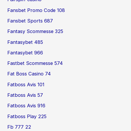
Fansbet Promo Code 108
Fansbet Sports 687
Fantasy Scommesse 325
Fantasybet 485
Fantasybet 966
Fastbet Scommesse 574
Fat Boss Casino 74
Fatboss Avis 101
Fatboss Avis 57
Fatboss Avis 916
Fatboss Play 225
Fb 777 22