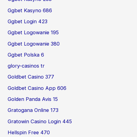
Ggbet Kasyno 686
Ggbet Login 423
Ggbet Logowanie 195
Ggbet Logowanie 380
Ggbet Polska 6
glory-casinos tr
Goldbet Casino 377
Goldbet Casino App 606
Golden Panda Avis 15
Gratogana Online 173
Gratowin Casino Login 445
Hellspin Free 470