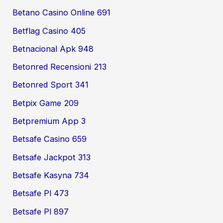
Betano Casino Online 691
Betflag Casino 405
Betnacional Apk 948
Betonred Recensioni 213
Betonred Sport 341
Betpix Game 209
Betpremium App 3
Betsafe Casino 659
Betsafe Jackpot 313
Betsafe Kasyna 734
Betsafe Pl 473
Betsafe Pl 897