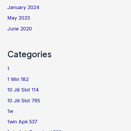
January 2024
May 2023
June 2020
Categories
1
1 Win 182
10 Jili Slot 114
10 Jili Slot 765
1w
1win Apk 537