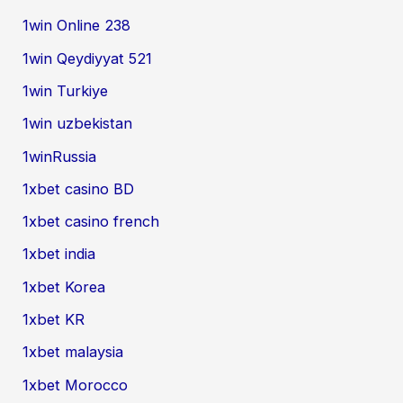
1win Online 238
1win Qeydiyyat 521
1win Turkiye
1win uzbekistan
1winRussia
1xbet casino BD
1xbet casino french
1xbet india
1xbet Korea
1xbet KR
1xbet malaysia
1xbet Morocco