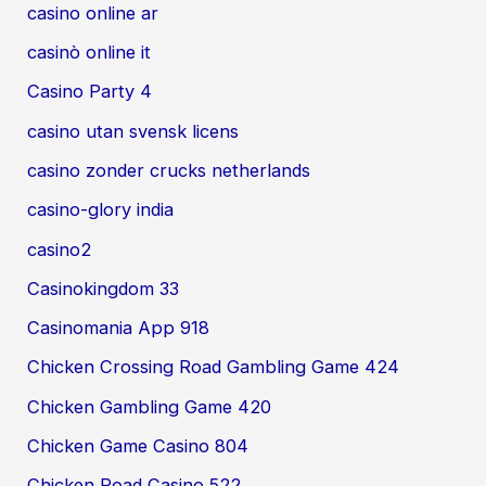
casino online ar
casinò online it
Casino Party 4
casino utan svensk licens
casino zonder crucks netherlands
casino-glory india
casino2
Casinokingdom 33
Casinomania App 918
Chicken Crossing Road Gambling Game 424
Chicken Gambling Game 420
Chicken Game Casino 804
Chicken Road Casino 522