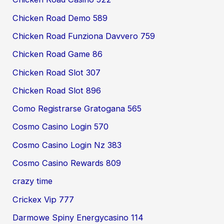
Chicken Road Demo 589
Chicken Road Funziona Davvero 759
Chicken Road Game 86
Chicken Road Slot 307
Chicken Road Slot 896
Como Registrarse Gratogana 565
Cosmo Casino Login 570
Cosmo Casino Login Nz 383
Cosmo Casino Rewards 809
crazy time
Crickex Vip 777
Darmowe Spiny Energycasino 114