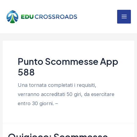
Skip
to
Mai
content
Men
Punto Scommesse App
588
Una tornata completati i requisiti,
verranno accreditati 50 giri, da esercitare
entro 30 giorni. –
Quigioco: Scommesse,