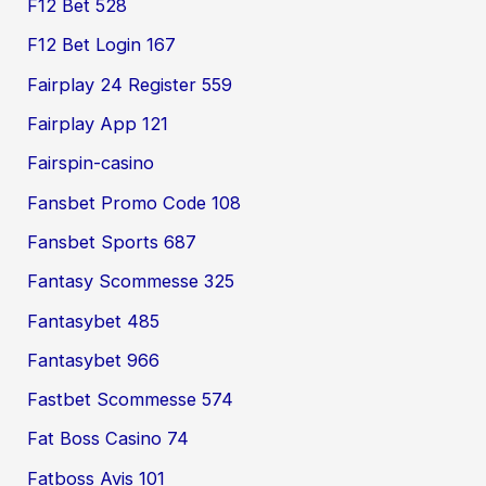
F12 Bet 528
F12 Bet Login 167
Fairplay 24 Register 559
Fairplay App 121
Fairspin-casino
Fansbet Promo Code 108
Fansbet Sports 687
Fantasy Scommesse 325
Fantasybet 485
Fantasybet 966
Fastbet Scommesse 574
Fat Boss Casino 74
Fatboss Avis 101