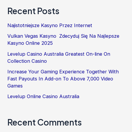
Su
Recent Posts
Scommesse
E
Najistotniejsze Kasyno Przez Internet
Quote
Vulkan Vegas Kasyno ️ Zdecyduj Się Na Najlepsze
Kasyno Online 2025
Levelup Casino Australia Greatest On-line On
Collection Casino
Increase Your Gaming Experience Together With
Fast Payouts In Add-on To Above 7,000 Video
Games
Levelup Online Casino Australia
Recent Comments