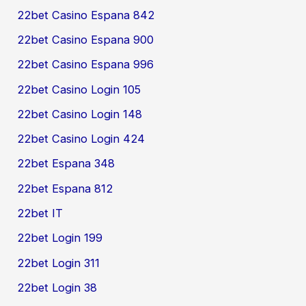
22bet Casino Espana 842
22bet Casino Espana 900
22bet Casino Espana 996
22bet Casino Login 105
22bet Casino Login 148
22bet Casino Login 424
22bet Espana 348
22bet Espana 812
22bet IT
22bet Login 199
22bet Login 311
22bet Login 38