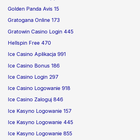
Golden Panda Avis 15
Gratogana Online 173
Gratowin Casino Login 445
Hellspin Free 470
Ice Casino Aplikacja 991
Ice Casino Bonus 186
Ice Casino Login 297
Ice Casino Logowanie 918
Ice Casino Zaloguj 846
Ice Kasyno Logowanie 157
Ice Kasyno Logowanie 445
Ice Kasyno Logowanie 855