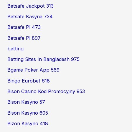
Betsafe Jackpot 313
Betsafe Kasyna 734
Betsafe Pl 473
Betsafe Pl 897
betting
Betting Sites In Bangladesh 975
Bgame Poker App 569
Bingo Eurobet 618
Bison Casino Kod Promocyjny 953
Bison Kasyno 57
Bison Kasyno 605
Bizon Kasyno 418