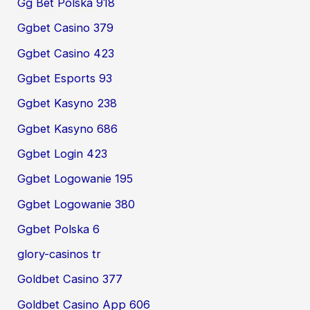
Gg Bet Polska 918
Ggbet Casino 379
Ggbet Casino 423
Ggbet Esports 93
Ggbet Kasyno 238
Ggbet Kasyno 686
Ggbet Login 423
Ggbet Logowanie 195
Ggbet Logowanie 380
Ggbet Polska 6
glory-casinos tr
Goldbet Casino 377
Goldbet Casino App 606