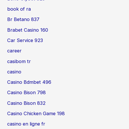
book of ra
Br Betano 837
Brabet Casino 160
Car Service 923
career
casibom tr
casino
Casino Bdmbet 496
Casino Bison 798
Casino Bison 832
Casino Chicken Game 198
casino en ligne fr