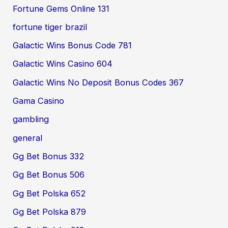
Fortune Gems Online 131
fortune tiger brazil
Galactic Wins Bonus Code 781
Galactic Wins Casino 604
Galactic Wins No Deposit Bonus Codes 367
Gama Casino
gambling
general
Gg Bet Bonus 332
Gg Bet Bonus 506
Gg Bet Polska 652
Gg Bet Polska 879