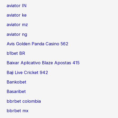
aviator IN
aviator ke
aviator mz
aviator ng
Avis Golden Panda Casino 562
b1bet BR
Baixar Aplicativo Blaze Apostas 415
Baji Live Cricket 942
Bankobet
Basaribet
bbrbet colombia
bbrbet mx