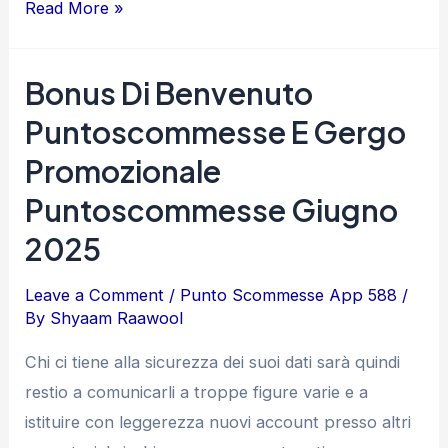
Quigioco:
Read More »
Scommesse,
Slot,
Bonus Di Benvenuto
Casinò,
Puntoscommesse E Gergo
Poker,
Bingo,
Promozionale
Carte,
Puntoscommesse Giugno
Lotterie
2025
Leave a Comment
/
Punto Scommesse App 588
/
By
Shyaam Raawool
Chi ci tiene alla sicurezza dei suoi dati sarà quindi
restio a comunicarli a troppe figure varie e a
istituire con leggerezza nuovi account presso altri