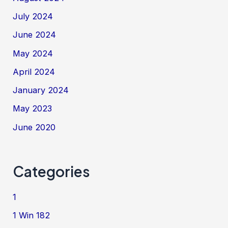
July 2024
June 2024
May 2024
April 2024
January 2024
May 2023
June 2020
Categories
1
1 Win 182