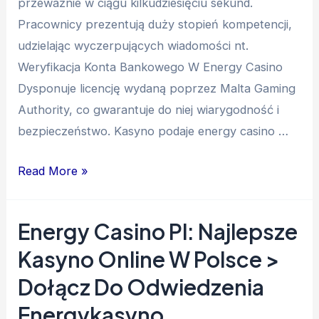
przeważnie w ciągu kilkudziesięciu sekund.
Pracownicy prezentują duży stopień kompetencji,
udzielając wyczerpujących wiadomości nt.
Weryfikacja Konta Bankowego W Energy Casino
Dysponuje licencję wydaną poprzez Malta Gaming
Authority, co gwarantuje do niej wiarygodność i
bezpieczeństwo. Kasyno podaje energy casino …
Energycasino
Read More »
Recenzje:
Czy
Energy Casino Pl: Najlepsze
Powinno
Kasyno Online W Polsce >
Się
Grać
Dołącz Do Odwiedzenia
Na
Energykasyno