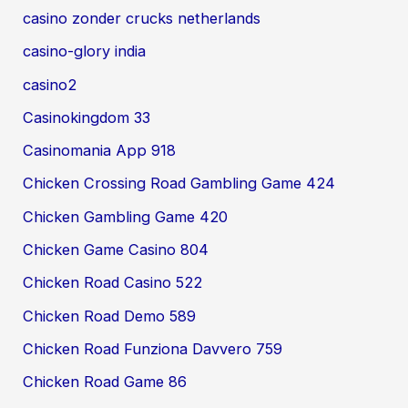
casino zonder crucks netherlands
casino-glory india
casino2
Casinokingdom 33
Casinomania App 918
Chicken Crossing Road Gambling Game 424
Chicken Gambling Game 420
Chicken Game Casino 804
Chicken Road Casino 522
Chicken Road Demo 589
Chicken Road Funziona Davvero 759
Chicken Road Game 86