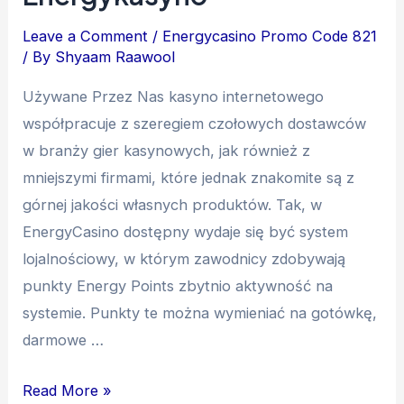
Tymże
Portalu
Leave a Comment
/
Energycasino Promo Code 821
Hazardowym?
/ By
Shyaam Raawool
Bądź
Używane Przez Nas kasyno internetowego
Warto?
współpracuje z szeregiem czołowych dostawców
Tagb
w branży gier kasynowych, jak również z
International
mniejszymi firmami, które jednak znakomite są z
górnej jakości własnych produktów. Tak, w
EnergyCasino dostępny wydaje się być system
lojalnościowy, w którym zawodnicy zdobywają
punkty Energy Points zbytnio aktywność na
systemie. Punkty te można wymieniać na gotówkę,
darmowe …
Energy
Read More »