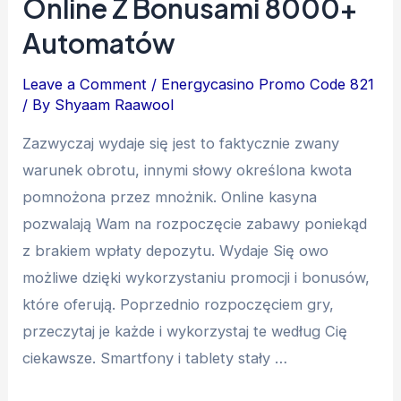
Online Z Bonusami 8000+
Automatów
Leave a Comment
/
Energycasino Promo Code 821
/ By
Shyaam Raawool
Zazwyczaj wydaje się jest to faktycznie zwany
warunek obrotu, innymi słowy określona kwota
pomnożona przez mnożnik. Online kasyna
pozwalają Wam na rozpoczęcie zabawy poniekąd
z brakiem wpłaty depozytu. Wydaje Się owo
możliwe dzięki wykorzystaniu promocji i bonusów,
które oferują. Poprzednio rozpoczęciem gry,
przeczytaj je każde i wykorzystaj te według Cię
ciekawsze. Smartfony i tablety stały …