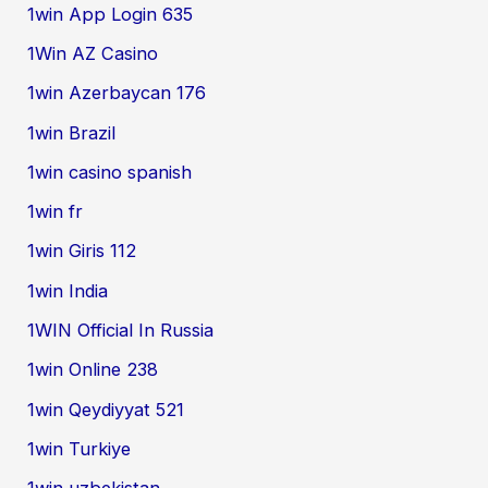
1win App Login 635
1Win AZ Casino
1win Azerbaycan 176
1win Brazil
1win casino spanish
1win fr
1win Giris 112
1win India
1WIN Official In Russia
1win Online 238
1win Qeydiyyat 521
1win Turkiye