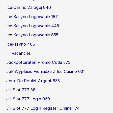
Ice Casino Zaloguj 846
Ice Kasyno Logowanie 157
Ice Kasyno Logowanie 445
Ice Kasyno Logowanie 855
Icekasyno 406
IT Vacancies
Jackpotpiraten Promo Code 373
Jak Wyplacic Pieniadze Z Ice Casino 631
Jeux Du Poulet Argent 638
Jili Slot 777 88
Jili Slot 777 Login 969
Jili Slot 777 Login Register Online 174