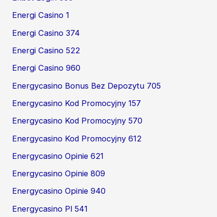
Energi Casino 1
Energi Casino 374
Energi Casino 522
Energi Casino 960
Energycasino Bonus Bez Depozytu 705
Energycasino Kod Promocyjny 157
Energycasino Kod Promocyjny 570
Energycasino Kod Promocyjny 612
Energycasino Opinie 621
Energycasino Opinie 809
Energycasino Opinie 940
Energycasino Pl 541