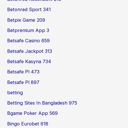
Betonred Sport 341
Betpix Game 209
Betpremium App 3
Betsafe Casino 659
Betsafe Jackpot 313
Betsafe Kasyna 734
Betsafe Pl 473
Betsafe Pl 897
betting
Betting Sites In Bangladesh 975
Bgame Poker App 569
Bingo Eurobet 618