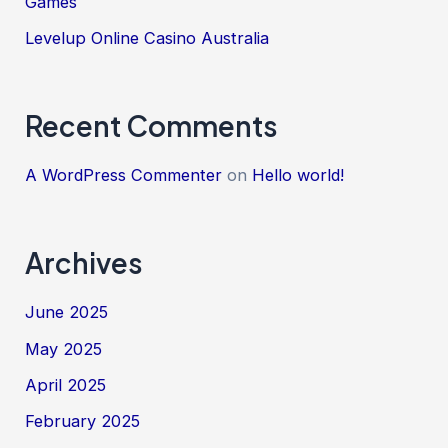
Games
Levelup Online Casino Australia
Recent Comments
A WordPress Commenter
on
Hello world!
Archives
June 2025
May 2025
April 2025
February 2025