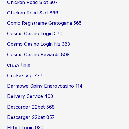
Chicken Road Slot 307
Chicken Road Slot 896
Como Registrarse Gratogana 565
Cosmo Casino Login 570
Cosmo Casino Login Nz 383
Cosmo Casino Rewards 809
crazy time
Crickex Vip 777
Darmowe Spiny Energycasino 114
Delivery Service 403
Descargar 22bet 568
Descargar 22bet 857
Ekbet Login 930