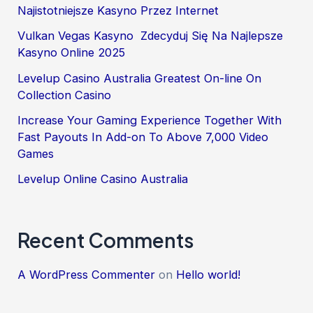
Najistotniejsze Kasyno Przez Internet
500
Vulkan Vegas Kasyno ️ Zdecyduj Się Na Najlepsze
Zł
Kasyno Online 2025
Levelup Casino Australia Greatest On-line On
Collection Casino
Increase Your Gaming Experience Together With
Fast Payouts In Add-on To Above 7,000 Video
Games
Levelup Online Casino Australia
Recent Comments
A WordPress Commenter
on
Hello world!