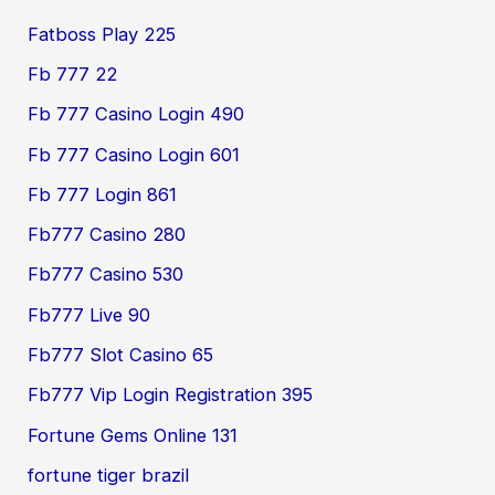
Fatboss Play 225
Fb 777 22
Fb 777 Casino Login 490
Fb 777 Casino Login 601
Fb 777 Login 861
Fb777 Casino 280
Fb777 Casino 530
Fb777 Live 90
Fb777 Slot Casino 65
Fb777 Vip Login Registration 395
Fortune Gems Online 131
fortune tiger brazil