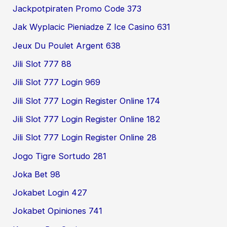
Jackpotpiraten Promo Code 373
Jak Wyplacic Pieniadze Z Ice Casino 631
Jeux Du Poulet Argent 638
Jili Slot 777 88
Jili Slot 777 Login 969
Jili Slot 777 Login Register Online 174
Jili Slot 777 Login Register Online 182
Jili Slot 777 Login Register Online 28
Jogo Tigre Sortudo 281
Joka Bet 98
Jokabet Login 427
Jokabet Opiniones 741