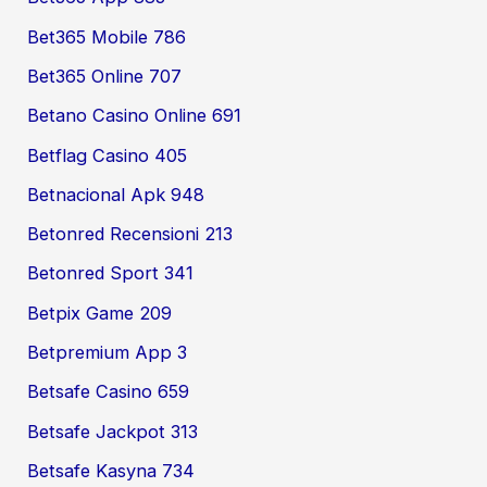
Bet365 Mobile 786
Bet365 Online 707
Betano Casino Online 691
Betflag Casino 405
Betnacional Apk 948
Betonred Recensioni 213
Betonred Sport 341
Betpix Game 209
Betpremium App 3
Betsafe Casino 659
Betsafe Jackpot 313
Betsafe Kasyna 734