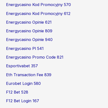
Energycasino Kod Promocyjny 570
Energycasino Kod Promocyjny 612
Energycasino Opinie 621
Energycasino Opinie 809
Energycasino Opinie 940
Energycasino Pl 541
Energycasino Promo Code 821
Esportivabet 357
Eth Transaction Fee 839
Eurobet Login 580
F12 Bet 528
F12 Bet Login 167