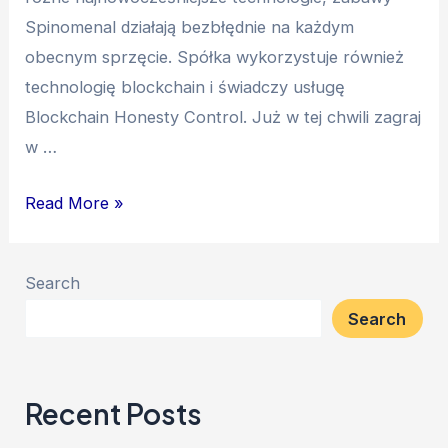
Spinomenal działają bezbłędnie na każdym
obecnym sprzęcie. Spółka wykorzystuje również
technologię blockchain i świadczy usługę
Blockchain Honesty Control. Już w tej chwili zagraj
w …
Lemon
Read More »
Casino
Bonus
Search
I
Search
Szyfr
Promocyjny
Lemoncasino
Recent Posts
Do
Odwiedzenia