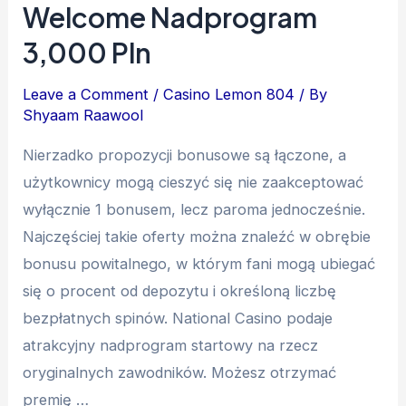
Welcome Nadprogram
Tysiąc
3,000 Pln
Pięćset
Zł
Leave a Comment
/
Casino Lemon 804
/ By
+
Shyaam Raawool
Stu
Nierzadko propozycji bonusowe są łączone, a
Fs
użytkownicy mogą cieszyć się nie zaakceptować
wyłącznie 1 bonusem, lecz paroma jednocześnie.
Najczęściej takie oferty można znaleźć w obrębie
bonusu powitalnego, w którym fani mogą ubiegać
się o procent od depozytu i określoną liczbę
bezpłatnych spinów. National Casino podaje
atrakcyjny nadprogram startowy na rzecz
oryginalnych zawodników. Możesz otrzymać
premię …