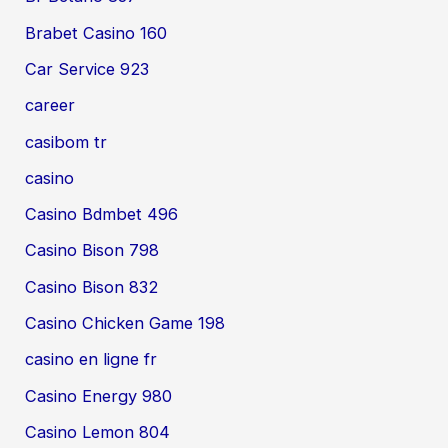
Brabet Casino 160
Car Service 923
career
casibom tr
casino
Casino Bdmbet 496
Casino Bison 798
Casino Bison 832
Casino Chicken Game 198
casino en ligne fr
Casino Energy 980
Casino Lemon 804