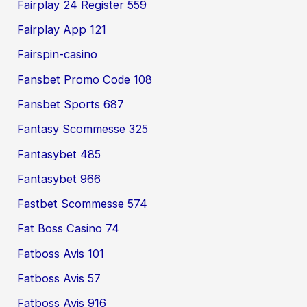
Fairplay 24 Register 559
Fairplay App 121
Fairspin-casino
Fansbet Promo Code 108
Fansbet Sports 687
Fantasy Scommesse 325
Fantasybet 485
Fantasybet 966
Fastbet Scommesse 574
Fat Boss Casino 74
Fatboss Avis 101
Fatboss Avis 57
Fatboss Avis 916